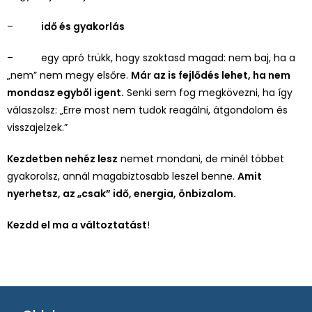
–
idő és gyakorlás
–
egy apró trükk, hogy szoktasd magad: nem baj, ha a
„nem” nem megy elsőre.
Már az is fejlődés lehet, ha nem
mondasz egyből igent.
Senki sem fog megkövezni, ha így
válaszolsz: „Erre most nem tudok reagálni, átgondolom és
visszajelzek.”
Kezdetben nehéz lesz
nemet mondani, de minél többet
gyakorolsz, annál magabiztosabb leszel benne.
Amit
nyerhetsz, az „csak” idő, energia, önbizalom.
Kezdd el ma a változtatást
!