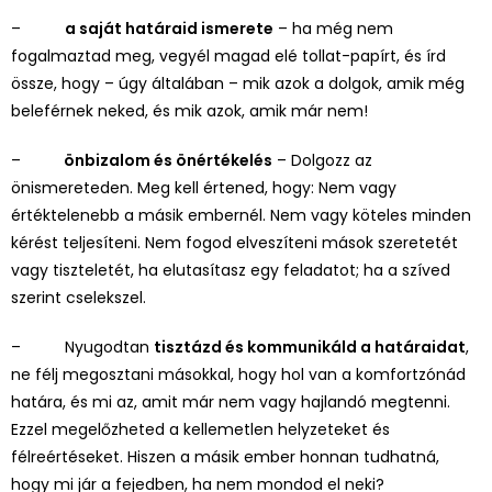
–
a saját határaid ismerete
– ha még nem
fogalmaztad meg, vegyél magad elé tollat-papírt, és írd
össze, hogy – úgy általában – mik azok a dolgok, amik még
beleférnek neked, és mik azok, amik már nem!
–
önbizalom és önértékelés
– Dolgozz az
önismereteden. Meg kell értened, hogy: Nem vagy
értéktelenebb a másik embernél. Nem vagy köteles minden
kérést teljesíteni. Nem fogod elveszíteni mások szeretetét
vagy tiszteletét, ha elutasítasz egy feladatot; ha a szíved
szerint cselekszel.
–
Nyugodtan
tisztázd és kommunikáld a határaidat
,
ne félj megosztani másokkal, hogy hol van a komfortzónád
határa, és mi az, amit már nem vagy hajlandó megtenni.
Ezzel megelőzheted a kellemetlen helyzeteket és
félreértéseket. Hiszen a másik ember honnan tudhatná,
hogy mi jár a fejedben, ha nem mondod el neki?