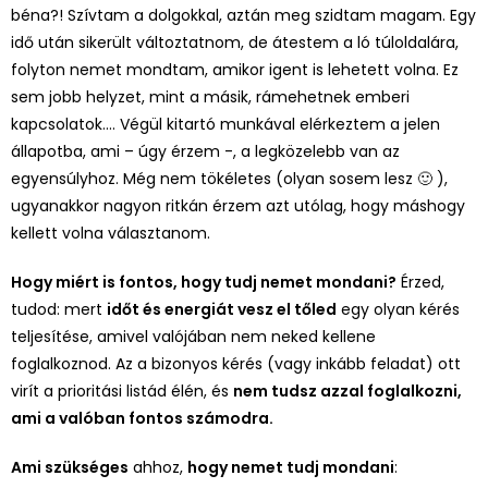
béna?! Szívtam a dolgokkal, aztán meg szidtam magam. Egy
idő után sikerült változtatnom, de átestem a ló túloldalára,
folyton nemet mondtam, amikor igent is lehetett volna. Ez
sem jobb helyzet, mint a másik, rámehetnek emberi
kapcsolatok…. Végül kitartó munkával elérkeztem a jelen
állapotba, ami – úgy érzem -, a legközelebb van az
egyensúlyhoz. Még nem tökéletes (olyan sosem lesz 🙂 ),
ugyanakkor nagyon ritkán érzem azt utólag, hogy máshogy
kellett volna választanom.
Hogy miért is fontos, hogy tudj nemet mondani?
Érzed,
tudod: mert
időt és energiát vesz el tőled
egy olyan kérés
teljesítése, amivel valójában nem neked kellene
foglalkoznod. Az a bizonyos kérés (vagy inkább feladat) ott
virít a prioritási listád élén, és
nem tudsz azzal foglalkozni,
ami a valóban fontos számodra.
Ami szükséges
ahhoz,
hogy nemet tudj mondani
: